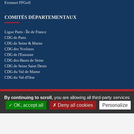
Extranet FFGolf
COMITÉS DÉPARTEMENTAUX
Ligue Paris - Île de France
CDG de Paris
CDG de Seine & Marne
CDG des Yvelines
CDG de l'Essonne
CDG des Hauts de Seine
CDG de Seine Saint Denis
CDG du Val de Marne
CDG du Val d'Oise
COOKIES
By continuing to scroll,
you are allowing all third-party services
OK, accept all
Deny all cookies
Personalize
Copyright © 2026 - CD des Hauts de Seine. Tous droits réservés.
Réalisation
vt-design