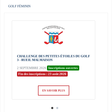
GOLF FÉMININ
CHALLENGE DES PETITES ÉTOILES DU GOLF
CHA
3 - RUEIL MALMAISON
U12
2 SEPTEMBRE 2026
Inscriptions ouvertes
10 
Fin des inscriptions : 23 août 2026
Fin
EN SAVOIR PLUS