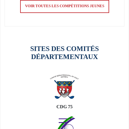
VOIR TOUTES LES COMPÉTITIONS JEUNES
SITES DES COMITÉS
DÉPARTEMENTAUX
NEWSOME FÉMININ 2026
22 SEPTEMBRE 2026
Inscriptions ouvertes
Fin des inscriptions : 7 septembre 2026
EN SAVOIR PLUS
CDG 75