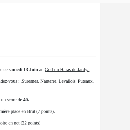
ée ce
samedi 13 Juin
au
Golf du Haras de Jardy.
ndez-vous :
,Suresnes, Nanterre, Levallois, Puteaux,
c un score de
40.
emière place en Brut (7 points).
ire en net (22 points)