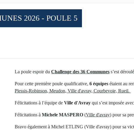
NES 2026 - POULE 5
La poule espoir du
Challenge des 36 Communes
s’est déroul
Pour cette première poule qualificative,
6
équipes
étaient au re
Plessis-Robinson, Meudon, Ville d'avray, Courbevoie, Rueil.
Félicitations à l’équipe de
Ville d'Avray
qui s’est imposée ave
Félicitations à
Michele MASPERO
(
Ville d'avray
) pour sa pr
Bravo également à Michel ETLING (Ville d'avray) pour sa victo